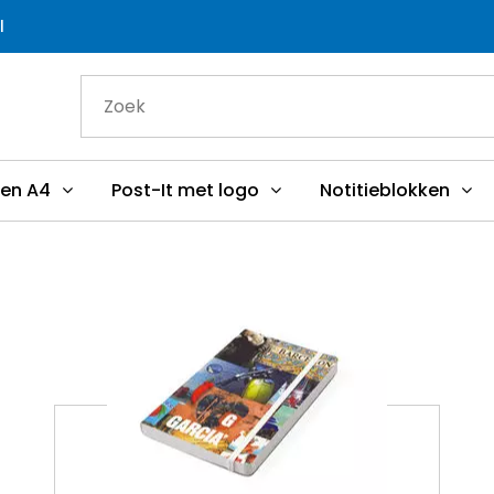
l
ken A4
Post-It met logo
Notitieblokken