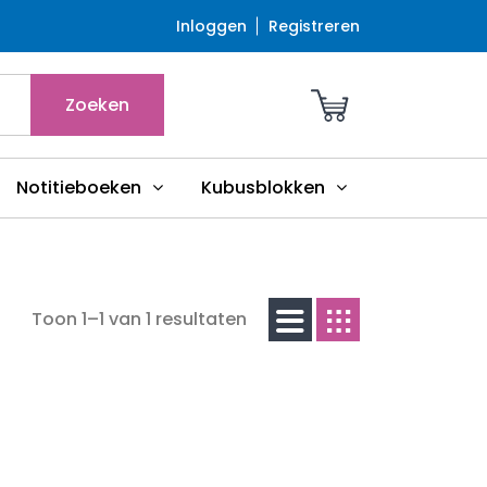
Inloggen
Registreren
Zoeken
Notitieboeken
Kubusblokken
Toon 1–1 van 1 resultaten